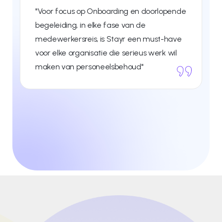
“Stayr helpt ons écht in contact te blijve
oorlopende
met onze medewerkers. Dankzij Stayr
kunnen we op een laagdrempelige man
must-have
continu de vinger aan de pols houden e
 werk wil
mensen helpen op het moment dat het
nodig is"