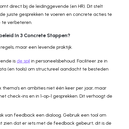
mt direct bij de leidinggevende (en HR). Dit stelt
de juiste gesprekken te voeren en concrete acties te
e
te verbeteren.
beleid In 3 Concrete Stappen?
t regels, maar een levende praktijk.
vende is
de spil
in personeelsbehoud. Faciliteer ze in
ta (en tools) om structureel aandacht te besteden
 thema’s en ambities niet één keer per jaar, maar
 check-ins en in 1-op-1 gesprekken. Dit verhoogt de
k van feedback een dialoog. Gebruik een tool om
 zien dat er iets met de feedback gebeurt; dit is de