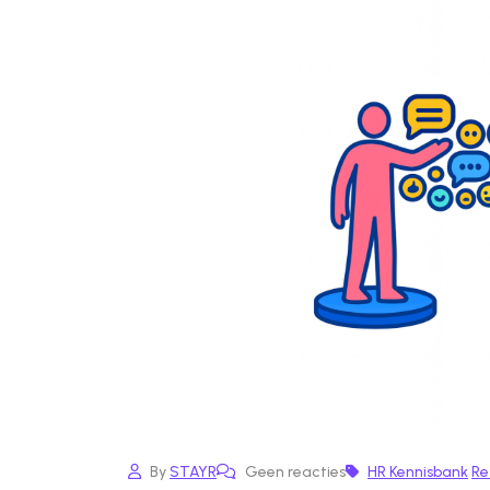
By
STAYR
Geen reacties
HR Kennisbank
Re