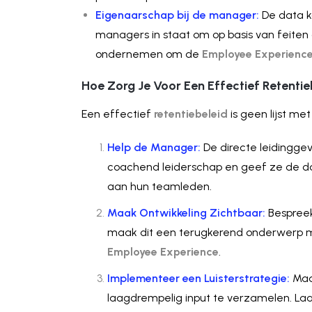
Eigenaarschap bij de manager:
De data ko
managers in staat om op basis van feiten 
ondernemen om de
Employee Experienc
Hoe Zorg Je Voor Een Effectief Retentie
Een effectief
retentiebeleid
is geen lijst me
Help de Manager:
De directe leidingge
coachend leiderschap en geef ze de da
aan hun teamleden.
Maak Ontwikkeling Zichtbaar:
Bespreek
maak dit een terugkerend onderwerp met
Employee Experience
.
Implementeer een Luisterstrategie:
Maa
laagdrempelig input te verzamelen. Laat